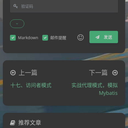
发送
Markdown
邮件提醒
|´・ω・)ノ
ヾ(≧∇≦*)ゝ
(☆ω☆)
（╯‵□′）╯︵┴─┴
￣﹃￣
(/ω＼)
上一篇
下一篇
∠( ᐛ 」∠)＿
(๑•̀ㅁ•́ฅ)
→_→
十七、访问者模式
实战代理模式，模拟
୧(๑•̀⌄•́๑)૭
٩(ˊᗜˋ*)و
(ノ°ο°)ノ
Mybatis
(´இ皿இ｀)
⌇●﹏●⌇
(ฅ´ω`ฅ)
(╯°A°)╯︵○○○
φ(￣∇￣o)
ヾ(´･ ･｀｡)ノ"
( ง ᵒ̌皿ᵒ̌)ง⁼³₌₃
(ó﹏ò｡)
推荐文章
Σ(っ °Д °;)っ
( ,,´･ω･)ﾉ"(´っω･｀｡)