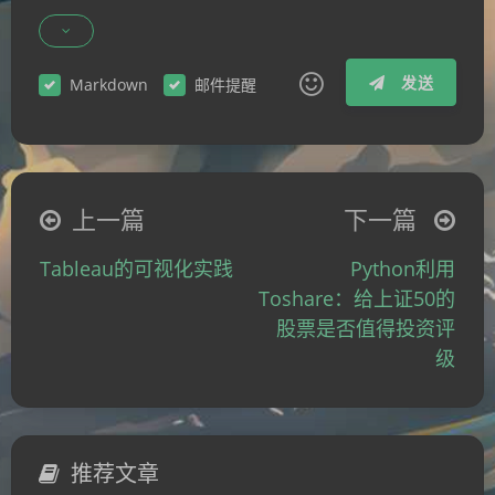
发送
Markdown
邮件提醒
|´・ω・)ノ
ヾ(≧∇≦*)ゝ
(☆ω☆)
（╯‵□′）╯︵┴─┴
￣﹃￣
(/ω＼)
上一篇
下一篇
∠( ᐛ 」∠)＿
(๑•̀ㅁ•́ฅ)
→_→
Tableau的可视化实践
Python利用
୧(๑•̀⌄•́๑)૭
٩(ˊᗜˋ*)و
(ノ°ο°)ノ
Toshare：给上证50的
(´இ皿இ｀)
⌇●﹏●⌇
(ฅ´ω`ฅ)
股票是否值得投资评
(╯°A°)╯︵○○○
φ(￣∇￣o)
级
ヾ(´･ ･｀｡)ノ"
( ง ᵒ̌皿ᵒ̌)ง⁼³₌₃
(ó﹏ò｡)
Σ(っ °Д °;)っ
( ,,´･ω･)ﾉ"(´っω･｀｡)
╮(╯▽╰)╭
o(*////▽////*)q
＞﹏＜
推荐文章