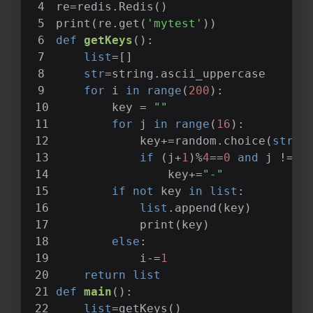
re=redis.Redis()
print(re.get(
'mytest'
))
def
getKeys
():
list
=[]
str
=string.ascii_uppercase
for
 i 
in
range
(
200
):
        key = 
""
for
 j 
in
range
(
16
):
            key+=random.choice(
str
)
if
 (j+
1
)%
4
==
0
and
 j !=
15
                key+=
"-"
if
not
 key 
in
list
:
list
.append(key)
            print(key)
else
:
            i-=
1
return
list
def
main
():
list
=getKeys()