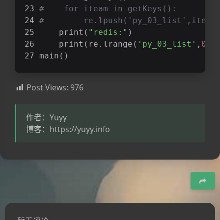
#    for iteam in getKeys():
#        re.lpush('py_03_list',iteam
    print(
"redis:"
)
    print(re.lrange(
'py_03_list'
,
0
,
2
main()
Post Views:
976
作者：Yuyy
博客：https://yuyy.info
豆