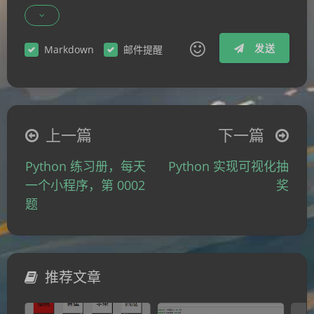
发送
Markdown
邮件提醒
|´・ω・)ノ
ヾ(≧∇≦*)ゝ
(☆ω☆)
（╯‵□′）╯︵┴─┴
￣﹃￣
(/ω＼)
上一篇
下一篇
∠( ᐛ 」∠)＿
(๑•̀ㅁ•́ฅ)
→_→
Python 练习册，每天
Python 实现可视化抽
୧(๑•̀⌄•́๑)૭
٩(ˊᗜˋ*)و
(ノ°ο°)ノ
一个小程序，第 0002
奖
(´இ皿இ｀)
⌇●﹏●⌇
(ฅ´ω`ฅ)
题
(╯°A°)╯︵○○○
φ(￣∇￣o)
ヾ(´･ ･｀｡)ノ"
( ง ᵒ̌皿ᵒ̌)ง⁼³₌₃
(ó﹏ò｡)
Σ(っ °Д °;)っ
( ,,´･ω･)ﾉ"(´っω･｀｡)
推荐文章
╮(╯▽╰)╭
o(*////▽////*)q
＞﹏＜