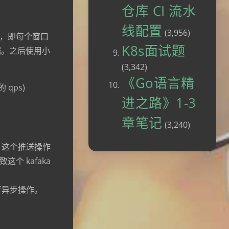
仓库 CI 流水
线配置
(3,956)
计，即每个窗口
K8s面试题
数据。之后使用小
(3,342)
《Go语言精
qps)
进之路》1-3
章笔记
(3,240)
，这个推送操作
个 kafaka
进行异步操作。