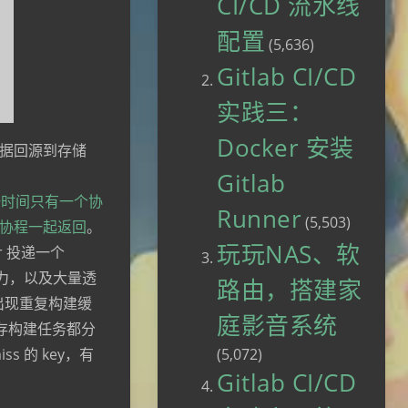
CI/CD 流水线
配置
(5,636)
Gitlab CI/CD
实践三：
Docker 安装
据回源到存储
Gitlab
ght，同一时间只有一个协
Runner
(5,503)
协程一起返回
。
玩玩NAS、软
r 投递一个
 的压力，以及大量透
路由，搭建家
也会出现重复构建缓
庭影音系统
个缓存构建任务都分
 的 key，有
(5,072)
Gitlab CI/CD