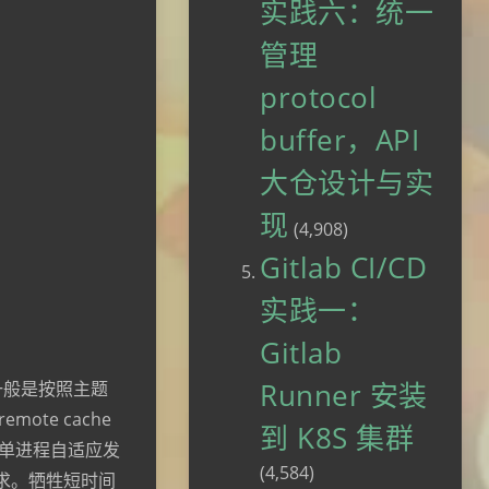
实践六：统一
管理
protocol
buffer，API
大仓设计与实
现
(4,908)
Gitlab CI/CD
实践一：
Gitlab
Runner 安装
一般是按照主题
ote cache
到 K8S 集群
使用单进程自适应发
(4,584)
读请求。牺牲短时间