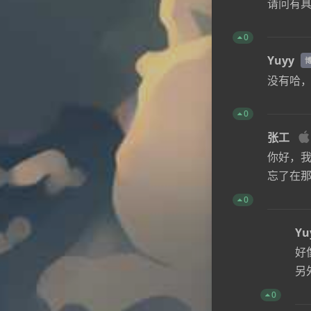
请问有
0
Yuyy
没有哈
0
张工
你好，
忘了在
0
Yu
好
另
0