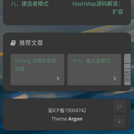
八、建造者模式
HashMap源码解读：
୧(๑•̀⌄•́๑)૭
٩(ˊᗜˋ*)و
(ノ°ο°)ノ
扩容
(´இ皿இ｀)
⌇●﹏●⌇
(ฅ´ω`ฅ)
(╯°A°)╯︵○○○
φ(￣∇￣o)
ヾ(´･ ･｀｡)ノ"
( ง ᵒ̌皿ᵒ̌)ง⁼³₌₃
(ó﹏ò｡)
推荐文章
Σ(っ °Д °;)っ
( ,,´･ω･)ﾉ"(´っω･｀｡)
╮(╯▽╰)╭
o(*////▽////*)q
＞﹏＜
Golang 优雅实现责
十六、备忘录模式
一
夜间模式
( ๑´•ω•) "(ㆆᴗㆆ)
任链
Sans Serif
Serif
浅阴影
深阴影
渝ICP备19004742
关闭
日落
暗化
灰度
Theme
Argon