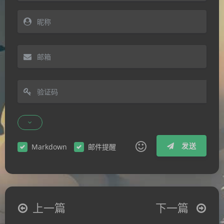
发送
Markdown
邮件提醒
|´・ω・)ノ
ヾ(≧∇≦*)ゝ
(☆ω☆)
（╯‵□′）╯︵┴─┴
￣﹃￣
(/ω＼)
上一篇
下一篇
∠( ᐛ 」∠)＿
(๑•̀ㅁ•́ฅ)
→_→